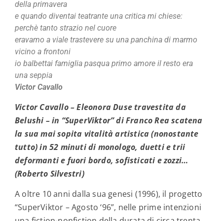
della primavera
e quando diventai teatrante una critica mi chiese:
perchè tanto strazio nel cuore
eravamo a viale trastevere su una panchina di marmo
vicino a frontoni
io balbettai famiglia pasqua primo amore il resto era
una seppia
Victor Cavallo
Victor Cavallo – Eleonora Duse travestita da
Belushi – in “SuperViktor” di Franco Rea scatena
la sua mai sopita vitalità artistica (nonostante
tutto) in 52 minuti di monologo, duetti e trii
deformanti e fuori bordo, sofisticati e zozzi…
(Roberto Silvestri)
A oltre 10 anni dalla sua genesi (1996), il progetto
“SuperViktor – Agosto ‘96”, nelle prime intenzioni
una fiction-nonfiction della durata di circa trenta