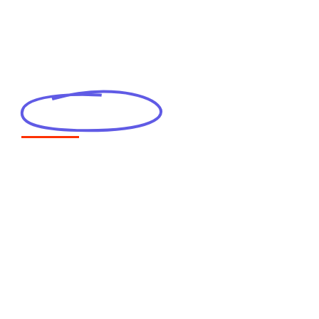
Un poeta
chiamato
Cavallo
Capace come pochi di annullare le
barriere che separano l’arte dalla
vita