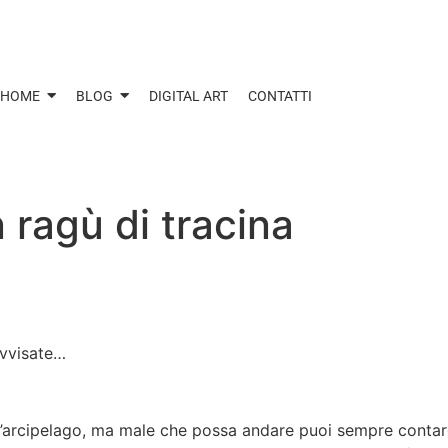
 HOME
BLOG
DIGITAL ART
CONTATTI
n ragù di tracina
ovvisate…
ll’arcipelago, ma male che possa andare puoi sempre contare