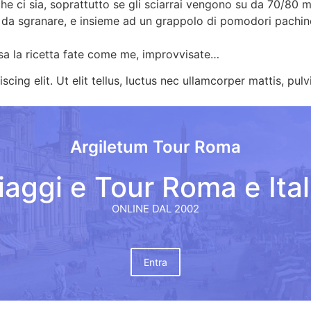
he ci sia, soprattutto se gli sciarrai vengono su da 70/80 me
chi da sgranare, e insieme ad un grappolo di pomodori pach
essa la ricetta fate come me, improvvisate…
ing elit. Ut elit tellus, luctus nec ullamcorper mattis, pulv
Argiletum Tour Roma
iaggi e Tour Roma e Ital
ONLINE DAL 2002
Entra