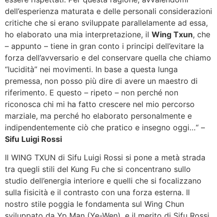
dell’esperienza maturata e delle personali considerazioni
critiche che si erano sviluppate parallelamente ad essa,
ho elaborato una mia interpretazione, il
Wing Txun
, che
– appunto – tiene in gran conto i principi dell’evitare la
forza dell’avversario e del conservare quella che chiamo
“lucidità” nei movimenti. In base a questa lunga
premessa, non posso più dire di avere un maestro di
riferimento. E questo – ripeto – non perché non
riconosca chi mi ha fatto crescere nel mio percorso
marziale, ma perché ho elaborato personalmente e
indipendentemente ciò che pratico e insegno oggi…“
–
Sifu Luigi Rossi
Il WING TXUN di Sifu Luigi Rossi si pone a metà strada
tra quegli stili del Kung Fu che si concentrano sullo
studio dell’energia interiore e quelli che si focalizzano
sulla fisicità e il contrasto con una forza esterna. Il
nostro stile poggia le fondamenta sul Wing Chun
sviluppato da Yp Man (Ye-Wen), e il merito di Sifu Rossi